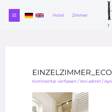
Zum
Inhalt
Hotel
Zimmer
springen
MAIN
MENU
EINZELZIMMER_EC
Kommentar verfassen
/ Von
admin
/
Apri