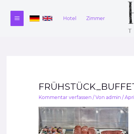
Zum
Inhalt
Hotel
Zimmer
springen
MAIN
MENU
FRÜHSTÜCK_BUFFE
Kommentar verfassen
/ Von
admin
/
Apri